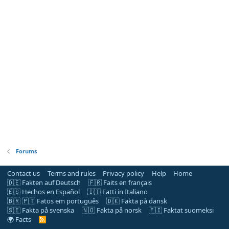
Forums
Contact us
Terms and rules
Privacy policy
Help
Home
🇩🇪 Fakten auf Deutsch
🇫🇷 Faits en français
🇪🇸 Hechos en Español
🇮🇹 Fatti in Italiano
🇧🇷 🇵🇹 Fatos em português
🇩🇰 Fakta på dansk
🇸🇪 Fakta på svenska
🇳🇴 Fakta på norsk
🇫🇮 Faktat suomeksi
🌍 Facts
R
S