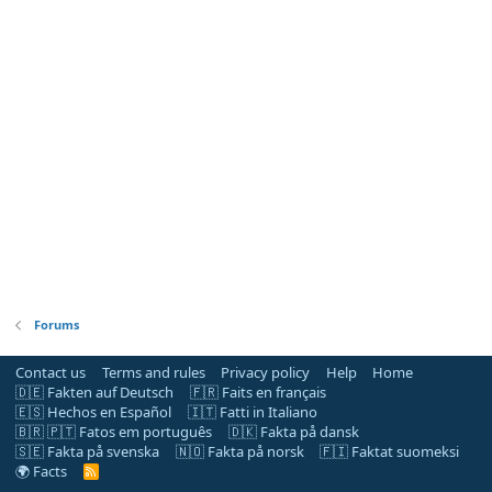
Forums
Contact us
Terms and rules
Privacy policy
Help
Home
🇩🇪 Fakten auf Deutsch
🇫🇷 Faits en français
🇪🇸 Hechos en Español
🇮🇹 Fatti in Italiano
🇧🇷 🇵🇹 Fatos em português
🇩🇰 Fakta på dansk
🇸🇪 Fakta på svenska
🇳🇴 Fakta på norsk
🇫🇮 Faktat suomeksi
🌍 Facts
R
S