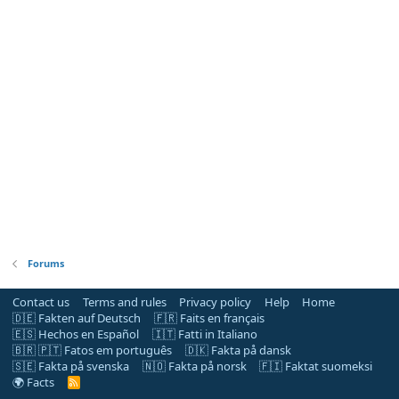
Forums
Contact us
Terms and rules
Privacy policy
Help
Home
🇩🇪 Fakten auf Deutsch
🇫🇷 Faits en français
🇪🇸 Hechos en Español
🇮🇹 Fatti in Italiano
🇧🇷 🇵🇹 Fatos em português
🇩🇰 Fakta på dansk
🇸🇪 Fakta på svenska
🇳🇴 Fakta på norsk
🇫🇮 Faktat suomeksi
🌍 Facts
R
S