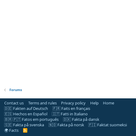
Forums
Contact us
Terms and rules
Privacy policy
Help
Home
🇩🇪 Fakten auf Deutsch
🇫🇷 Faits en français
🇪🇸 Hechos en Español
🇮🇹 Fatti in Italiano
🇧🇷 🇵🇹 Fatos em português
🇩🇰 Fakta på dansk
🇸🇪 Fakta på svenska
🇳🇴 Fakta på norsk
🇫🇮 Faktat suomeksi
🌍 Facts
R
S