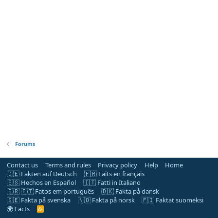
Forums
Contact us
Terms and rules
Privacy policy
Help
Home
🇩🇪 Fakten auf Deutsch
🇫🇷 Faits en français
🇪🇸 Hechos en Español
🇮🇹 Fatti in Italiano
🇧🇷 🇵🇹 Fatos em português
🇩🇰 Fakta på dansk
🇸🇪 Fakta på svenska
🇳🇴 Fakta på norsk
🇫🇮 Faktat suomeksi
🌍 Facts
R
S