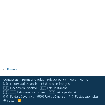
Forums
Contact us
Terms and rules
Privacy policy
Help
Home
🇩🇪 Fakten auf Deutsch
🇫🇷 Faits en français
🇪🇸 Hechos en Español
🇮🇹 Fatti in Italiano
🇧🇷 🇵🇹 Fatos em português
🇩🇰 Fakta på dansk
🇸🇪 Fakta på svenska
🇳🇴 Fakta på norsk
🇫🇮 Faktat suomeksi
🌍 Facts
R
S