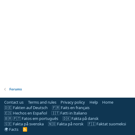
Forums
Contact us
Terms and rules
Privacy policy
Help
Home
🇩🇪 Fakten auf Deutsch
🇫🇷 Faits en français
🇪🇸 Hechos en Español
🇮🇹 Fatti in Italiano
🇧🇷 🇵🇹 Fatos em português
🇩🇰 Fakta på dansk
🇸🇪 Fakta på svenska
🇳🇴 Fakta på norsk
🇫🇮 Faktat suomeksi
🌍 Facts
R
S