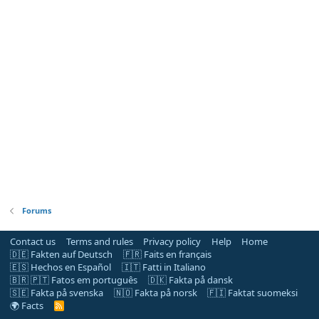
Forums
Contact us
Terms and rules
Privacy policy
Help
Home
🇩🇪 Fakten auf Deutsch
🇫🇷 Faits en français
🇪🇸 Hechos en Español
🇮🇹 Fatti in Italiano
🇧🇷 🇵🇹 Fatos em português
🇩🇰 Fakta på dansk
🇸🇪 Fakta på svenska
🇳🇴 Fakta på norsk
🇫🇮 Faktat suomeksi
🌍 Facts
R
S