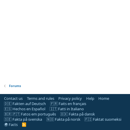
Forums
Contact us
Terms and rules
Privacy policy
Help
Home
🇩🇪 Fakten auf Deutsch
🇫🇷 Faits en français
🇪🇸 Hechos en Español
🇮🇹 Fatti in Italiano
🇧🇷 🇵🇹 Fatos em português
🇩🇰 Fakta på dansk
🇸🇪 Fakta på svenska
🇳🇴 Fakta på norsk
🇫🇮 Faktat suomeksi
🌍 Facts
R
S