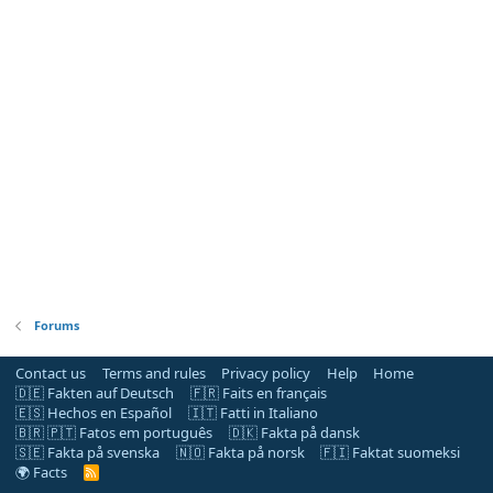
Forums
Contact us
Terms and rules
Privacy policy
Help
Home
🇩🇪 Fakten auf Deutsch
🇫🇷 Faits en français
🇪🇸 Hechos en Español
🇮🇹 Fatti in Italiano
🇧🇷 🇵🇹 Fatos em português
🇩🇰 Fakta på dansk
🇸🇪 Fakta på svenska
🇳🇴 Fakta på norsk
🇫🇮 Faktat suomeksi
🌍 Facts
R
S