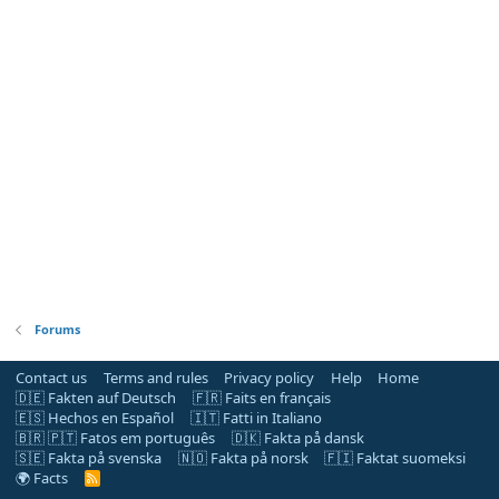
Forums
Contact us
Terms and rules
Privacy policy
Help
Home
🇩🇪 Fakten auf Deutsch
🇫🇷 Faits en français
🇪🇸 Hechos en Español
🇮🇹 Fatti in Italiano
🇧🇷 🇵🇹 Fatos em português
🇩🇰 Fakta på dansk
🇸🇪 Fakta på svenska
🇳🇴 Fakta på norsk
🇫🇮 Faktat suomeksi
🌍 Facts
R
S