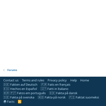
Forums
Contact us
Terms and rules
Privacy policy
Help
Home
🇩🇪 Fakten auf Deutsch
🇫🇷 Faits en français
🇪🇸 Hechos en Español
🇮🇹 Fatti in Italiano
🇧🇷 🇵🇹 Fatos em português
🇩🇰 Fakta på dansk
🇸🇪 Fakta på svenska
🇳🇴 Fakta på norsk
🇫🇮 Faktat suomeksi
🌍 Facts
R
S