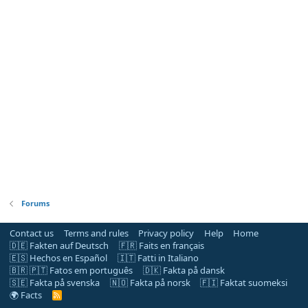
Forums
Contact us
Terms and rules
Privacy policy
Help
Home
🇩🇪 Fakten auf Deutsch
🇫🇷 Faits en français
🇪🇸 Hechos en Español
🇮🇹 Fatti in Italiano
🇧🇷 🇵🇹 Fatos em português
🇩🇰 Fakta på dansk
🇸🇪 Fakta på svenska
🇳🇴 Fakta på norsk
🇫🇮 Faktat suomeksi
🌍 Facts
R
S