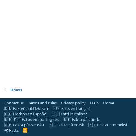
Forums
Contact us
Terms and rules
Privacy policy
Help
Home
🇩🇪 Fakten auf Deutsch
🇫🇷 Faits en français
🇪🇸 Hechos en Español
🇮🇹 Fatti in Italiano
🇧🇷 🇵🇹 Fatos em português
🇩🇰 Fakta på dansk
🇸🇪 Fakta på svenska
🇳🇴 Fakta på norsk
🇫🇮 Faktat suomeksi
🌍 Facts
R
S