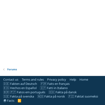
Forums
Contact us
Terms and rules
Privacy policy
Help
Home
🇩🇪 Fakten auf Deutsch
🇫🇷 Faits en français
🇪🇸 Hechos en Español
🇮🇹 Fatti in Italiano
🇧🇷 🇵🇹 Fatos em português
🇩🇰 Fakta på dansk
🇸🇪 Fakta på svenska
🇳🇴 Fakta på norsk
🇫🇮 Faktat suomeksi
🌍 Facts
R
S