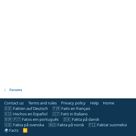
Forums
Contact us
Terms and rules
Privacy policy
Help
Home
🇩🇪 Fakten auf Deutsch
🇫🇷 Faits en français
🇪🇸 Hechos en Español
🇮🇹 Fatti in Italiano
🇧🇷 🇵🇹 Fatos em português
🇩🇰 Fakta på dansk
🇸🇪 Fakta på svenska
🇳🇴 Fakta på norsk
🇫🇮 Faktat suomeksi
🌍 Facts
R
S