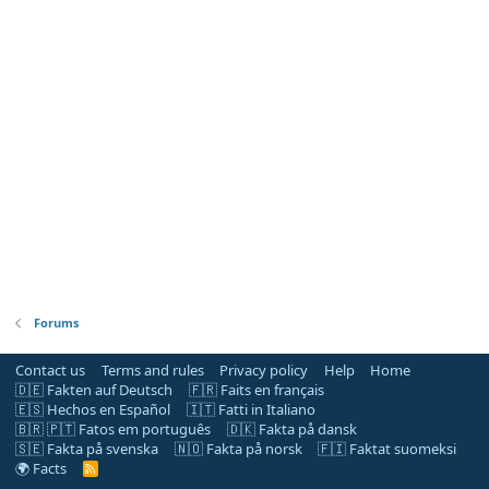
Forums
Contact us
Terms and rules
Privacy policy
Help
Home
🇩🇪 Fakten auf Deutsch
🇫🇷 Faits en français
🇪🇸 Hechos en Español
🇮🇹 Fatti in Italiano
🇧🇷 🇵🇹 Fatos em português
🇩🇰 Fakta på dansk
🇸🇪 Fakta på svenska
🇳🇴 Fakta på norsk
🇫🇮 Faktat suomeksi
🌍 Facts
R
S