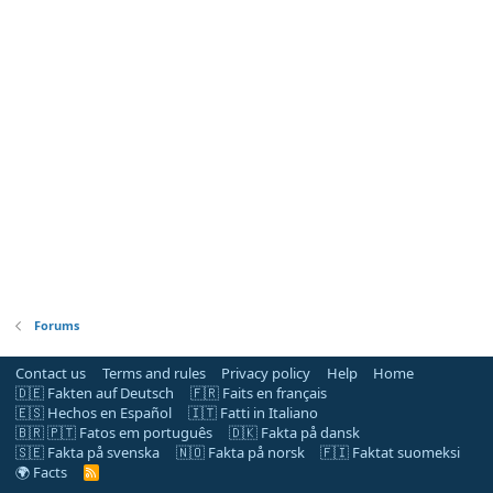
Forums
Contact us
Terms and rules
Privacy policy
Help
Home
🇩🇪 Fakten auf Deutsch
🇫🇷 Faits en français
🇪🇸 Hechos en Español
🇮🇹 Fatti in Italiano
🇧🇷 🇵🇹 Fatos em português
🇩🇰 Fakta på dansk
🇸🇪 Fakta på svenska
🇳🇴 Fakta på norsk
🇫🇮 Faktat suomeksi
🌍 Facts
R
S