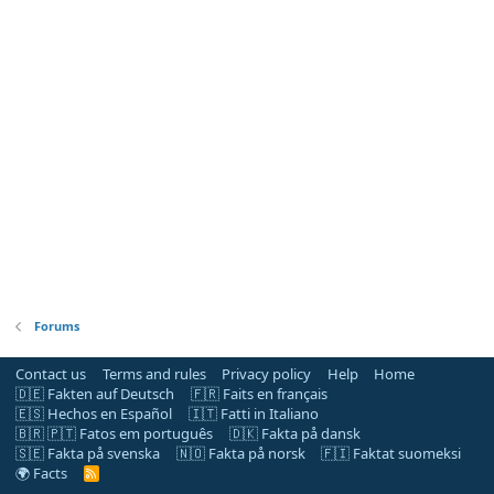
Forums
Contact us
Terms and rules
Privacy policy
Help
Home
🇩🇪 Fakten auf Deutsch
🇫🇷 Faits en français
🇪🇸 Hechos en Español
🇮🇹 Fatti in Italiano
🇧🇷 🇵🇹 Fatos em português
🇩🇰 Fakta på dansk
🇸🇪 Fakta på svenska
🇳🇴 Fakta på norsk
🇫🇮 Faktat suomeksi
🌍 Facts
R
S