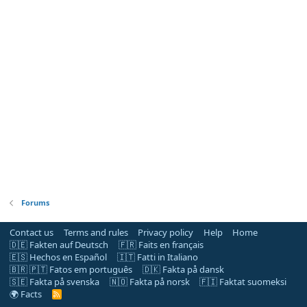
Forums
Contact us
Terms and rules
Privacy policy
Help
Home
🇩🇪 Fakten auf Deutsch
🇫🇷 Faits en français
🇪🇸 Hechos en Español
🇮🇹 Fatti in Italiano
🇧🇷 🇵🇹 Fatos em português
🇩🇰 Fakta på dansk
🇸🇪 Fakta på svenska
🇳🇴 Fakta på norsk
🇫🇮 Faktat suomeksi
🌍 Facts
R
S