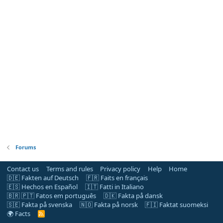
Forums
Contact us
Terms and rules
Privacy policy
Help
Home
🇩🇪 Fakten auf Deutsch
🇫🇷 Faits en français
🇪🇸 Hechos en Español
🇮🇹 Fatti in Italiano
🇧🇷 🇵🇹 Fatos em português
🇩🇰 Fakta på dansk
🇸🇪 Fakta på svenska
🇳🇴 Fakta på norsk
🇫🇮 Faktat suomeksi
🌍 Facts
R
S