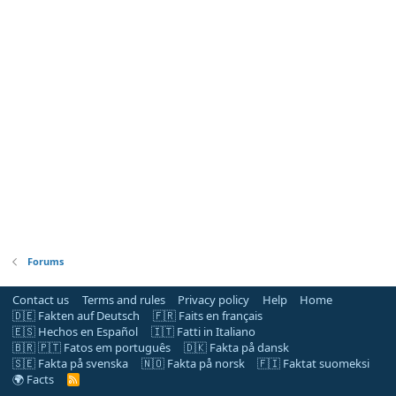
Forums
Contact us
Terms and rules
Privacy policy
Help
Home
🇩🇪 Fakten auf Deutsch
🇫🇷 Faits en français
🇪🇸 Hechos en Español
🇮🇹 Fatti in Italiano
🇧🇷 🇵🇹 Fatos em português
🇩🇰 Fakta på dansk
🇸🇪 Fakta på svenska
🇳🇴 Fakta på norsk
🇫🇮 Faktat suomeksi
🌍 Facts
R
S