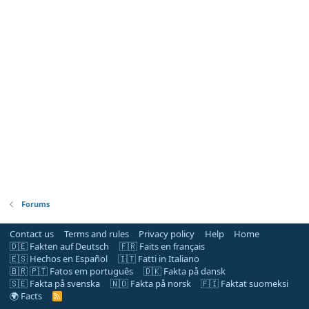
Forums
Contact us
Terms and rules
Privacy policy
Help
Home
🇩🇪 Fakten auf Deutsch
🇫🇷 Faits en français
🇪🇸 Hechos en Español
🇮🇹 Fatti in Italiano
🇧🇷 🇵🇹 Fatos em português
🇩🇰 Fakta på dansk
🇸🇪 Fakta på svenska
🇳🇴 Fakta på norsk
🇫🇮 Faktat suomeksi
🌍 Facts
R
S