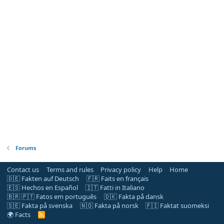
Forums
Contact us
Terms and rules
Privacy policy
Help
Home
🇩🇪 Fakten auf Deutsch
🇫🇷 Faits en français
🇪🇸 Hechos en Español
🇮🇹 Fatti in Italiano
🇧🇷 🇵🇹 Fatos em português
🇩🇰 Fakta på dansk
🇸🇪 Fakta på svenska
🇳🇴 Fakta på norsk
🇫🇮 Faktat suomeksi
🌍 Facts
R
S