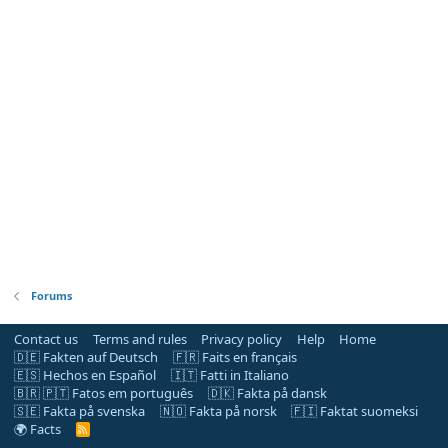
Forums
Contact us
Terms and rules
Privacy policy
Help
Home
🇩🇪 Fakten auf Deutsch
🇫🇷 Faits en français
🇪🇸 Hechos en Español
🇮🇹 Fatti in Italiano
🇧🇷 🇵🇹 Fatos em português
🇩🇰 Fakta på dansk
🇸🇪 Fakta på svenska
🇳🇴 Fakta på norsk
🇫🇮 Faktat suomeksi
🌍 Facts
R
S