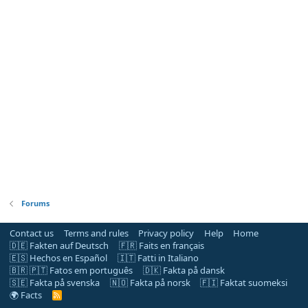
Forums
Contact us
Terms and rules
Privacy policy
Help
Home
🇩🇪 Fakten auf Deutsch
🇫🇷 Faits en français
🇪🇸 Hechos en Español
🇮🇹 Fatti in Italiano
🇧🇷 🇵🇹 Fatos em português
🇩🇰 Fakta på dansk
🇸🇪 Fakta på svenska
🇳🇴 Fakta på norsk
🇫🇮 Faktat suomeksi
🌍 Facts
R
S