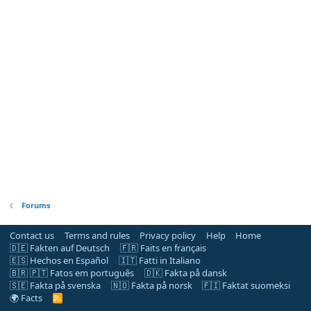
Forums
Contact us
Terms and rules
Privacy policy
Help
Home
🇩🇪 Fakten auf Deutsch
🇫🇷 Faits en français
🇪🇸 Hechos en Español
🇮🇹 Fatti in Italiano
🇧🇷 🇵🇹 Fatos em português
🇩🇰 Fakta på dansk
🇸🇪 Fakta på svenska
🇳🇴 Fakta på norsk
🇫🇮 Faktat suomeksi
🌍 Facts
R
S