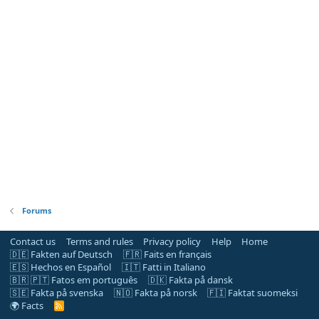
Forums
Contact us
Terms and rules
Privacy policy
Help
Home
🇩🇪 Fakten auf Deutsch
🇫🇷 Faits en français
🇪🇸 Hechos en Español
🇮🇹 Fatti in Italiano
🇧🇷 🇵🇹 Fatos em português
🇩🇰 Fakta på dansk
🇸🇪 Fakta på svenska
🇳🇴 Fakta på norsk
🇫🇮 Faktat suomeksi
🌍 Facts
R
S