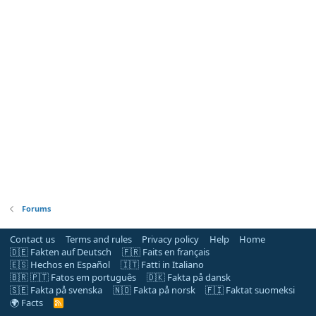
Forums
Contact us
Terms and rules
Privacy policy
Help
Home
🇩🇪 Fakten auf Deutsch
🇫🇷 Faits en français
🇪🇸 Hechos en Español
🇮🇹 Fatti in Italiano
🇧🇷 🇵🇹 Fatos em português
🇩🇰 Fakta på dansk
🇸🇪 Fakta på svenska
🇳🇴 Fakta på norsk
🇫🇮 Faktat suomeksi
🌍 Facts
R
S