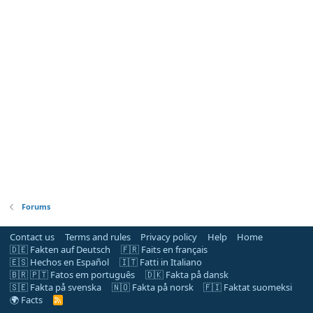
Forums
Contact us
Terms and rules
Privacy policy
Help
Home
🇩🇪 Fakten auf Deutsch
🇫🇷 Faits en français
🇪🇸 Hechos en Español
🇮🇹 Fatti in Italiano
🇧🇷 🇵🇹 Fatos em português
🇩🇰 Fakta på dansk
🇸🇪 Fakta på svenska
🇳🇴 Fakta på norsk
🇫🇮 Faktat suomeksi
🌍 Facts
R
S