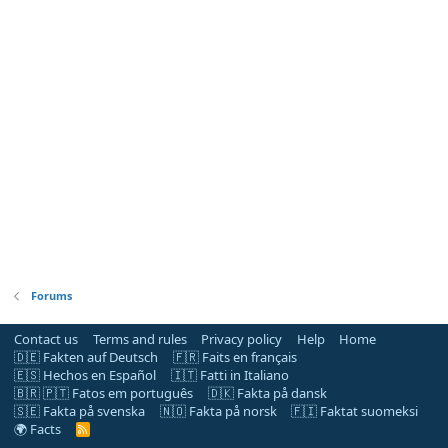
Forums
Contact us
Terms and rules
Privacy policy
Help
Home
🇩🇪 Fakten auf Deutsch
🇫🇷 Faits en français
🇪🇸 Hechos en Español
🇮🇹 Fatti in Italiano
🇧🇷 🇵🇹 Fatos em português
🇩🇰 Fakta på dansk
🇸🇪 Fakta på svenska
🇳🇴 Fakta på norsk
🇫🇮 Faktat suomeksi
🌍 Facts
R
S