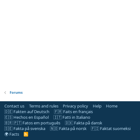
Forums
Contact us
Terms and rules
Privacy policy
Help
Home
🇩🇪 Fakten auf Deutsch
🇫🇷 Faits en français
🇪🇸 Hechos en Español
🇮🇹 Fatti in Italiano
🇧🇷 🇵🇹 Fatos em português
🇩🇰 Fakta på dansk
🇸🇪 Fakta på svenska
🇳🇴 Fakta på norsk
🇫🇮 Faktat suomeksi
🌍 Facts
R
S