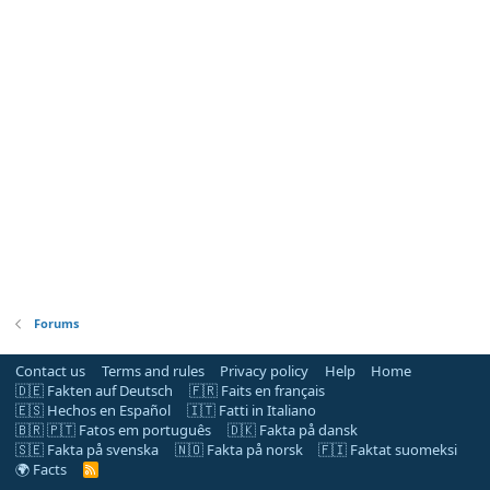
Forums
Contact us
Terms and rules
Privacy policy
Help
Home
🇩🇪 Fakten auf Deutsch
🇫🇷 Faits en français
🇪🇸 Hechos en Español
🇮🇹 Fatti in Italiano
🇧🇷 🇵🇹 Fatos em português
🇩🇰 Fakta på dansk
🇸🇪 Fakta på svenska
🇳🇴 Fakta på norsk
🇫🇮 Faktat suomeksi
🌍 Facts
R
S