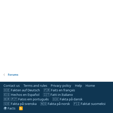
Forums
Contact us
Terms and rules
Privacy policy
Help
Home
🇩🇪 Fakten auf Deutsch
🇫🇷 Faits en français
🇪🇸 Hechos en Español
🇮🇹 Fatti in Italiano
🇧🇷 🇵🇹 Fatos em português
🇩🇰 Fakta på dansk
🇸🇪 Fakta på svenska
🇳🇴 Fakta på norsk
🇫🇮 Faktat suomeksi
🌍 Facts
R
S