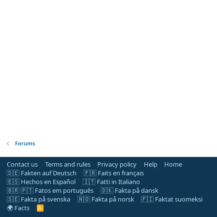
Forums
Contact us
Terms and rules
Privacy policy
Help
Home
🇩🇪 Fakten auf Deutsch
🇫🇷 Faits en français
🇪🇸 Hechos en Español
🇮🇹 Fatti in Italiano
🇧🇷 🇵🇹 Fatos em português
🇩🇰 Fakta på dansk
🇸🇪 Fakta på svenska
🇳🇴 Fakta på norsk
🇫🇮 Faktat suomeksi
🌍 Facts
R
S