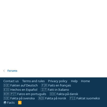
Forums
Contact us
Terms and rules
Privacy policy
Help
Home
🇩🇪 Fakten auf Deutsch
🇫🇷 Faits en français
🇪🇸 Hechos en Español
🇮🇹 Fatti in Italiano
🇧🇷 🇵🇹 Fatos em português
🇩🇰 Fakta på dansk
🇸🇪 Fakta på svenska
🇳🇴 Fakta på norsk
🇫🇮 Faktat suomeksi
🌍 Facts
R
S