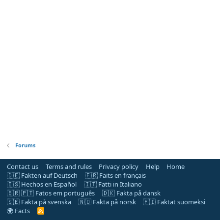
Forums
Contact us
Terms and rules
Privacy policy
Help
Home
🇩🇪 Fakten auf Deutsch
🇫🇷 Faits en français
🇪🇸 Hechos en Español
🇮🇹 Fatti in Italiano
🇧🇷 🇵🇹 Fatos em português
🇩🇰 Fakta på dansk
🇸🇪 Fakta på svenska
🇳🇴 Fakta på norsk
🇫🇮 Faktat suomeksi
🌍 Facts
R
S