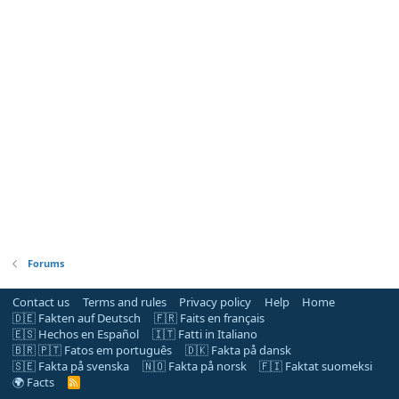
Forums
Contact us
Terms and rules
Privacy policy
Help
Home
🇩🇪 Fakten auf Deutsch
🇫🇷 Faits en français
🇪🇸 Hechos en Español
🇮🇹 Fatti in Italiano
🇧🇷 🇵🇹 Fatos em português
🇩🇰 Fakta på dansk
🇸🇪 Fakta på svenska
🇳🇴 Fakta på norsk
🇫🇮 Faktat suomeksi
🌍 Facts
R
S