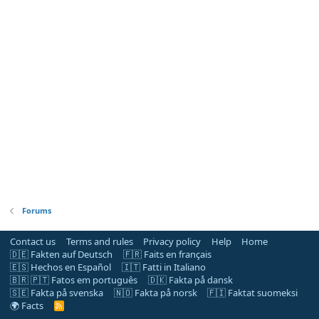
Forums
Contact us
Terms and rules
Privacy policy
Help
Home
🇩🇪 Fakten auf Deutsch
🇫🇷 Faits en français
🇪🇸 Hechos en Español
🇮🇹 Fatti in Italiano
🇧🇷 🇵🇹 Fatos em português
🇩🇰 Fakta på dansk
🇸🇪 Fakta på svenska
🇳🇴 Fakta på norsk
🇫🇮 Faktat suomeksi
🌍 Facts
R
S