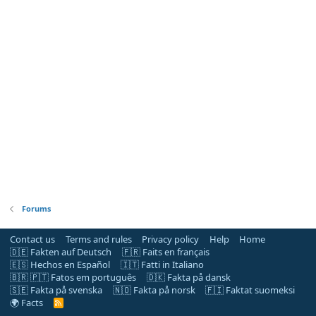
Forums
Contact us
Terms and rules
Privacy policy
Help
Home
🇩🇪 Fakten auf Deutsch
🇫🇷 Faits en français
🇪🇸 Hechos en Español
🇮🇹 Fatti in Italiano
🇧🇷 🇵🇹 Fatos em português
🇩🇰 Fakta på dansk
🇸🇪 Fakta på svenska
🇳🇴 Fakta på norsk
🇫🇮 Faktat suomeksi
🌍 Facts
R
S