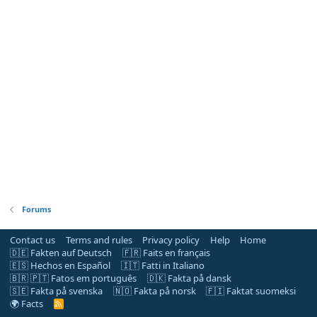
Forums
Contact us
Terms and rules
Privacy policy
Help
Home
🇩🇪 Fakten auf Deutsch
🇫🇷 Faits en français
🇪🇸 Hechos en Español
🇮🇹 Fatti in Italiano
🇧🇷 🇵🇹 Fatos em português
🇩🇰 Fakta på dansk
🇸🇪 Fakta på svenska
🇳🇴 Fakta på norsk
🇫🇮 Faktat suomeksi
🌍 Facts
R
S