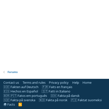
Forums
Contact us
Terms and rules
Privacy policy
Help
Home
🇩🇪 Fakten auf Deutsch
🇫🇷 Faits en français
🇪🇸 Hechos en Español
🇮🇹 Fatti in Italiano
🇧🇷 🇵🇹 Fatos em português
🇩🇰 Fakta på dansk
🇸🇪 Fakta på svenska
🇳🇴 Fakta på norsk
🇫🇮 Faktat suomeksi
🌍 Facts
R
S