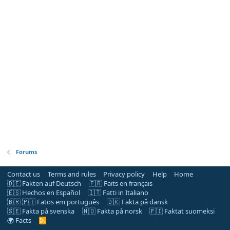
Forums
Contact us
Terms and rules
Privacy policy
Help
Home
🇩🇪 Fakten auf Deutsch
🇫🇷 Faits en français
🇪🇸 Hechos en Español
🇮🇹 Fatti in Italiano
🇧🇷 🇵🇹 Fatos em português
🇩🇰 Fakta på dansk
🇸🇪 Fakta på svenska
🇳🇴 Fakta på norsk
🇫🇮 Faktat suomeksi
🌍 Facts
R
S