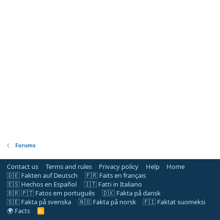
Forums
Contact us
Terms and rules
Privacy policy
Help
Home
🇩🇪 Fakten auf Deutsch
🇫🇷 Faits en français
🇪🇸 Hechos en Español
🇮🇹 Fatti in Italiano
🇧🇷 🇵🇹 Fatos em português
🇩🇰 Fakta på dansk
🇸🇪 Fakta på svenska
🇳🇴 Fakta på norsk
🇫🇮 Faktat suomeksi
🌍 Facts
R
S