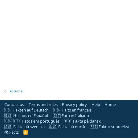
Forums
Contact us
Terms and rules
Privacy policy
Help
Home
🇩🇪 Fakten auf Deutsch
🇫🇷 Faits en français
🇪🇸 Hechos en Español
🇮🇹 Fatti in Italiano
🇧🇷 🇵🇹 Fatos em português
🇩🇰 Fakta på dansk
🇸🇪 Fakta på svenska
🇳🇴 Fakta på norsk
🇫🇮 Faktat suomeksi
🌍 Facts
R
S