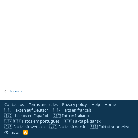
Forums
Contact us
Terms and rules
Privacy policy
Help
Home
🇩🇪 Fakten auf Deutsch
🇫🇷 Faits en français
🇪🇸 Hechos en Español
🇮🇹 Fatti in Italiano
🇧🇷 🇵🇹 Fatos em português
🇩🇰 Fakta på dansk
🇸🇪 Fakta på svenska
🇳🇴 Fakta på norsk
🇫🇮 Faktat suomeksi
🌍 Facts
R
S