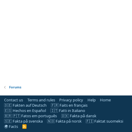
Forums
Contact us
Terms and rules
Privacy policy
Help
Home
🇩🇪 Fakten auf Deutsch
🇫🇷 Faits en français
🇪🇸 Hechos en Español
🇮🇹 Fatti in Italiano
🇧🇷 🇵🇹 Fatos em português
🇩🇰 Fakta på dansk
🇸🇪 Fakta på svenska
🇳🇴 Fakta på norsk
🇫🇮 Faktat suomeksi
🌍 Facts
R
S