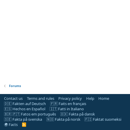
Forums
Contact us
Terms and rules
Privacy policy
Help
Home
🇩🇪 Fakten auf Deutsch
🇫🇷 Faits en français
🇪🇸 Hechos en Español
🇮🇹 Fatti in Italiano
🇧🇷 🇵🇹 Fatos em português
🇩🇰 Fakta på dansk
🇸🇪 Fakta på svenska
🇳🇴 Fakta på norsk
🇫🇮 Faktat suomeksi
🌍 Facts
R
S