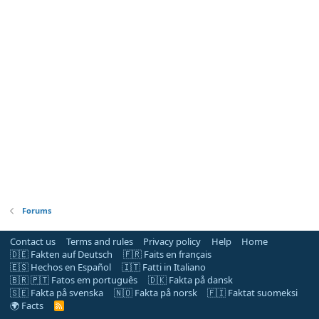
Forums
Contact us
Terms and rules
Privacy policy
Help
Home
🇩🇪 Fakten auf Deutsch
🇫🇷 Faits en français
🇪🇸 Hechos en Español
🇮🇹 Fatti in Italiano
🇧🇷 🇵🇹 Fatos em português
🇩🇰 Fakta på dansk
🇸🇪 Fakta på svenska
🇳🇴 Fakta på norsk
🇫🇮 Faktat suomeksi
🌍 Facts
R
S