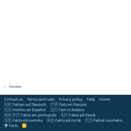
Forums
Contact us
Terms and rules
Privacy policy
Help
Home
🇩🇪 Fakten auf Deutsch
🇫🇷 Faits en français
🇪🇸 Hechos en Español
🇮🇹 Fatti in Italiano
🇧🇷 🇵🇹 Fatos em português
🇩🇰 Fakta på dansk
🇸🇪 Fakta på svenska
🇳🇴 Fakta på norsk
🇫🇮 Faktat suomeksi
🌍 Facts
R
S